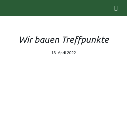
Zum Inhalt springen
Zur Navigation springen
Zum Fußbereich und Kontakt springen
Wir bauen Treffpunkte
13. April 2022