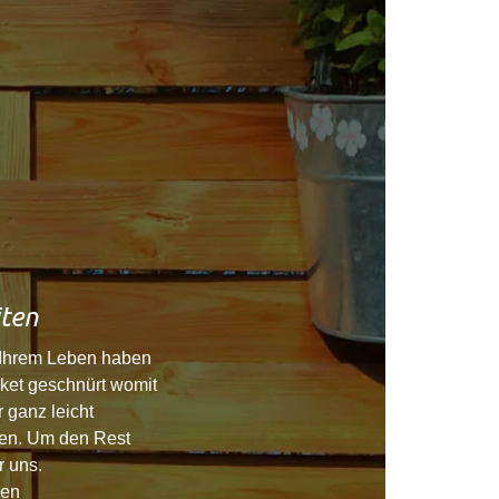
ten
 Ihrem Leben haben
ket geschnürt womit
r ganz leicht
en. Um den Rest
 uns.
sen