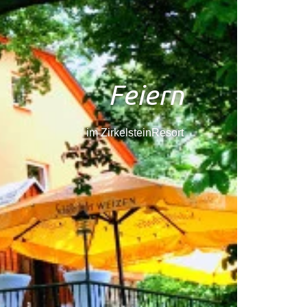
Feiern
im ZirkelsteinResort