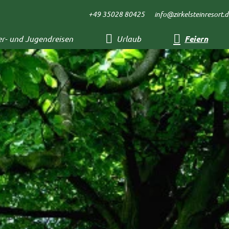
+49 35028 80425
info@zirkelsteinresort.d
er- und Jugendreisen
Urlaub
Feiern