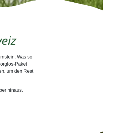
eiz
rnstein. Was so
sorglos-Paket
men, um den Rest
ber hinaus.